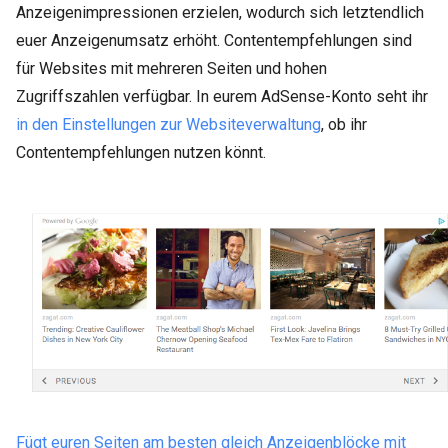
Anzeigenimpressionen erzielen, wodurch sich letztendlich
euer Anzeigenumsatz erhöht. Contentempfehlungen sind
für Websites mit mehreren Seiten und hohen
Zugriffszahlen verfügbar. In eurem AdSense-Konto seht ihr
in den Einstellungen zur Websiteverwaltung
, ob ihr
Contentempfehlungen nutzen könnt.
Fügt euren Seiten am besten gleich Anzeigenblöcke mit