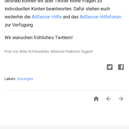
deshalb können wir über Twitter keine Fragen zu
individuellen Konten beantworten. Dafür stehen euch
weiterhin die
AdSense-Hilfe
und das
AdSense-Hilfeforum
zur Verfügung.
Wir wünschen fröhliches Twittern!
Post von Anke Schönwälder, AdSense Publisher Support
Labels:
Sonstiges


