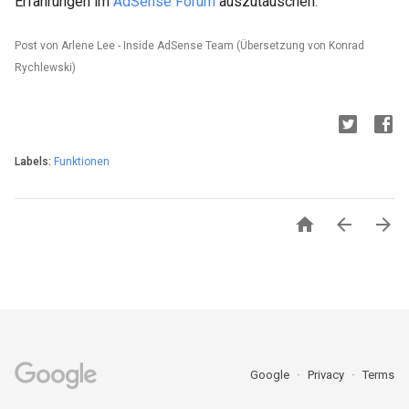
Erfahrungen im
AdSense Forum
auszutauschen.
Post von Arlene Lee - Inside AdSense Team (Übersetzung von Konrad
Rychlewski)
Labels:
Funktionen



Google
Privacy
Terms